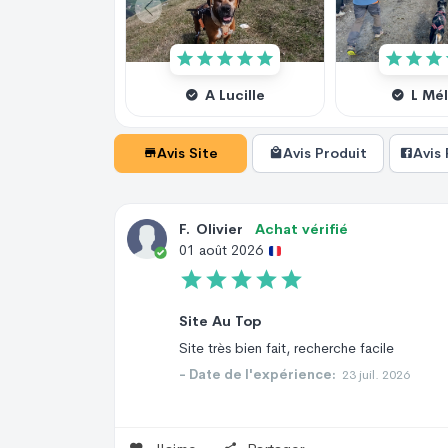
A Lucille
L Mé
Avis Site
Avis Produit
Avis
F
.
Olivier
Achat vérifié
01 août 2026
Site Au Top
Site très bien fait, recherche facile
- Date de l'expérience:
23 juil. 2026