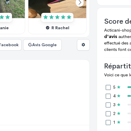
Score d
lanie
R Rachel
M Cecile
Acticani-sho
d'avis
authen
effectué des 
 Facebook
Avis Google
clients font 
Répartit
Voici ce que 
5
4
3
2
1