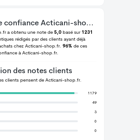
e confiance
Acticani-shop.fr
D Eloise
V Vincent
p.fr
a obtenu une note de
5,0
basé sur
1231
tiques rédigés par des clients ayant déjà
achats chez
Acticani-shop.fr.
96%
de ces
confiance à
Acticani-shop.fr.
ion des notes clients
les clients pensent de
Acticani-shop.fr.
1179
49
3
0
0