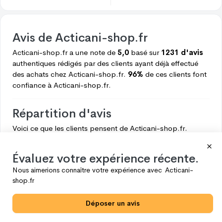
Avis de
Acticani-shop.fr
Acticani-shop.fr
a une note de
5,0
basé sur
1231 d'avis
authentiques rédigés par des clients ayant déjà effectué
des achats chez
Acticani-shop.fr.
96%
de ces clients font
confiance à
Acticani-shop.fr.
Répartition d'avis
Voici ce que les clients pensent de
Acticani-shop.fr.
5
1179
Évaluez votre expérience récente.
4
49
Nous aimerions connaître votre expérience avec
Acticani-
3
3
shop.fr
2
0
Déposer un avis
1
0