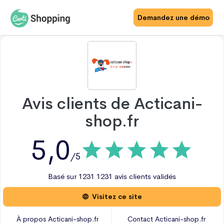
Demandez une démo
Avis clients de
Acticani-
shop.fr
5,0
/5
Basé sur
1231
1231 avis
clients validés
Visitez ce site
À propos
Acticani-shop.fr
Contact
Acticani-shop.fr