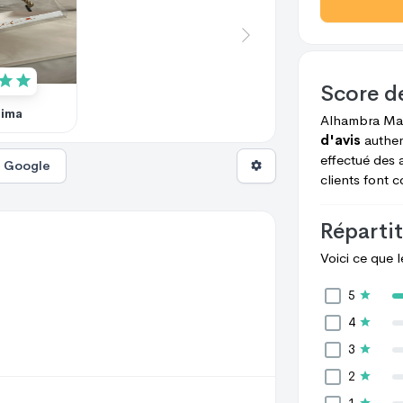
Score d
lima
Alhambra Ma
d'avis
authen
effectué des 
s Google
clients font 
Répartit
Voici ce que 
5
4
3
2