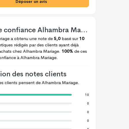
Déposer un avis
e confiance
Alhambra Mariage
riage
a obtenu une note de
5,0
basé sur
10
tiques rédigés par des clients ayant déjà
achats chez
Alhambra Mariage.
100%
de ces
confiance à
Alhambra Mariage.
ion des notes clients
les clients pensent de
Alhambra Mariage.
10
0
0
0