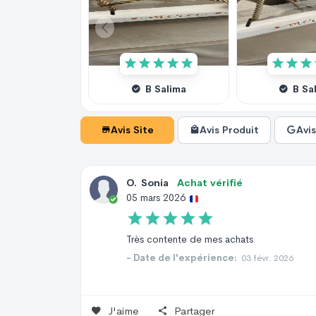
B Salima
B Sa
Avis Site
Avis Produit
Avi
O
.
Sonia
Achat vérifié
05 mars 2026
Très contente de mes achats
- Date de l'expérience:
03 févr. 2026
J'aime
Partager