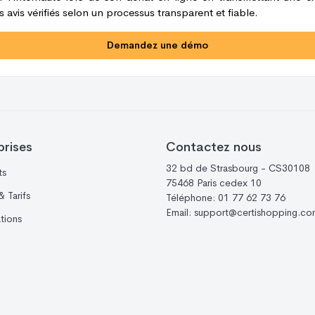
 avis vérifiés selon un processus transparent et fiable.
Demandez une démo
prises
Contactez nous
32 bd de Strasbourg - CS30108
ts
75468 Paris cedex 10
 Tarifs
Téléphone:
01 77 62 73 76
Email:
support@certishopping.co
ations