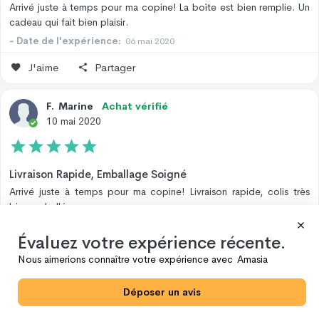
Arrivé juste à temps pour ma copine! La boîte est bien remplie. Un
cadeau qui fait bien plaisir.
- Date de l'expérience:
06 mai 2020
J'aime
Partager
F
.
Marine
Achat vérifié
10 mai 2020
Livraison Rapide, Emballage Soigné
Arrivé juste à temps pour ma copine! Livraison rapide, colis très
bien emballé.
- Date de l'expérience:
06 mai 2020
Évaluez votre expérience récente.
J'aime
Partager
Nous aimerions connaître votre expérience avec
Amasia
D
.
David
Déposer un avis
07 mai 2020