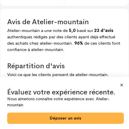
Avis de
Atelier-mountain
Atelier-mountain
a une note de
5,0
basé sur
23 d'avis
authentiques rédigés par des clients ayant déjà effectué
des achats chez
atelier-mountain.
96%
de ces clients font
confiance à
atelier-mountain.
Répartition d'avis
Voici ce que les clients pensent de
atelier-mountain.
5
22
Évaluez votre expérience récente.
4
1
Nous aimerions connaître votre expérience avec
Atelier-
3
0
mountain
2
0
Déposer un avis
1
0