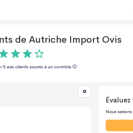
ents de
Autriche Import Ovis
ur
5 avis
clients soumis à un contrôle.
Évaluez 
Nous serions r