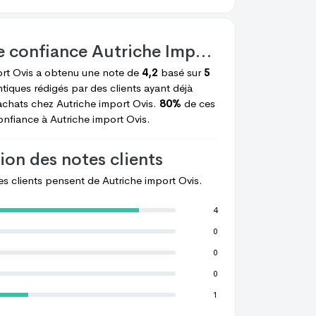
e confiance
Autriche Import Ovis
ort Ovis
a obtenu une note de
4,2
basé sur
5
tiques rédigés par des clients ayant déjà
achats chez
Autriche import Ovis.
80%
de ces
confiance à
Autriche import Ovis.
ion des notes clients
les clients pensent de
Autriche import Ovis.
4
0
0
0
1