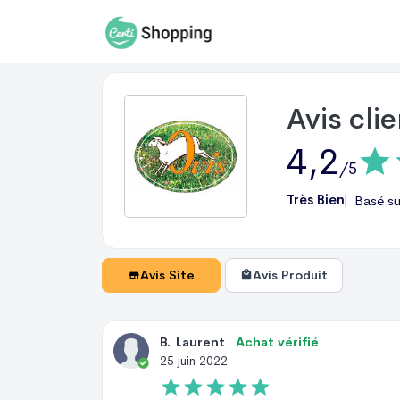
Avis cli
4,2
/5
Très Bien
Basé s
Avis Site
Avis Produit
B
.
Laurent
Achat vérifié
25 juin 2022