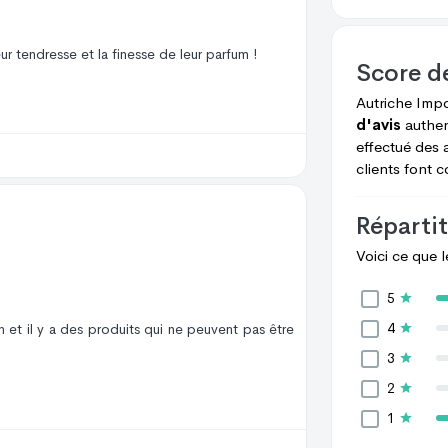
ur tendresse et la finesse de leur parfum !
Score d
Autriche Imp
d'avis
authen
effectué des 
clients font 
Répartit
Voici ce que 
5
4
 et il y a des produits qui ne peuvent pas être
3
2
1