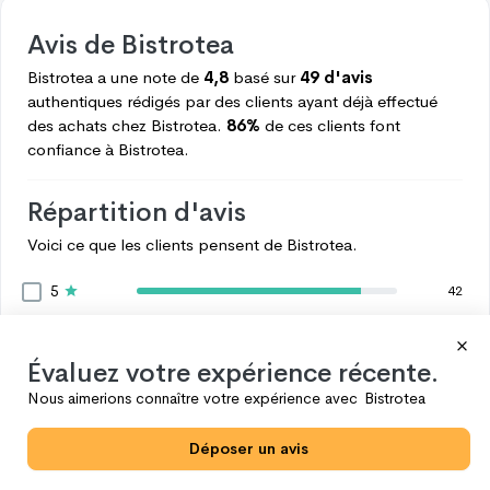
Avis de
Bistrotea
Bistrotea
a une note de
4,8
basé sur
49 d'avis
authentiques rédigés par des clients ayant déjà effectué
des achats chez
Bistrotea.
86%
de ces clients font
confiance à
Bistrotea.
Répartition d'avis
Voici ce que les clients pensent de
Bistrotea.
5
42
4
4
3
1
Évaluez votre expérience récente.
2
2
Nous aimerions connaître votre expérience avec
Bistrotea
1
0
Déposer un avis
Voir plus