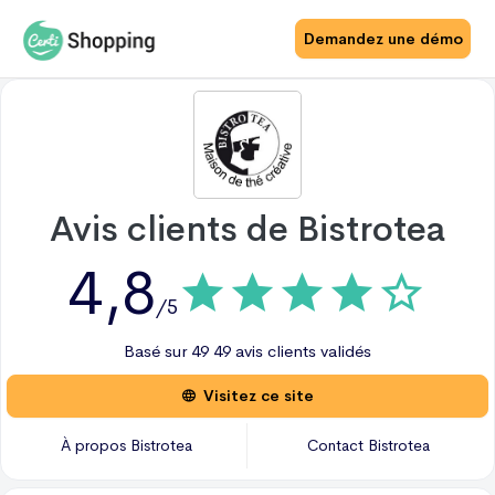
Demandez une démo
Avis clients de
Bistrotea
4,8
/5
Basé sur
49
49 avis
clients validés
Visitez ce site
À propos
Bistrotea
Contact
Bistrotea