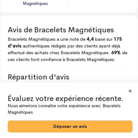
Magnétiques
Avis de
Bracelets Magnétiques
Bracelets Magnétiques
a une note de
4,4
basé sur
175
d'avis
authentiques rédigés par des clients ayant déjà
effectué des achats chez
Bracelets Magnétiques.
69%
de
ces clients font confiance à
Bracelets Magnétiques.
Répartition d'avis
Voici ce que les clients pensent de
Bracelets Magnétiques.
Évaluez votre expérience récente.
5
120
Nous aimerions connaître votre expérience avec
Bracelets
4
26
Magnétiques
3
10
Déposer un avis
2
11
1
8