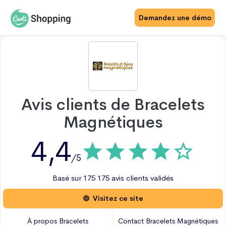
Demandez une démo
Avis clients de
Bracelets
Magnétiques
4,4
/5
Basé sur
175
175 avis
clients validés
Visitez ce site
À propos
Bracelets
Contact
Bracelets Magnétiques