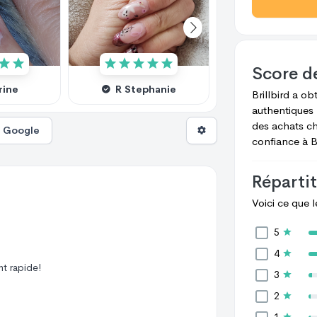
Score d
rine
R Stephanie
R Stephan
Brillbird
a ob
authentiques 
des achats c
s Google
confiance à
B
Répartit
Voici ce que 
5
4
t rapide!
3
2