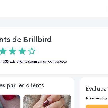
ents de
Brillbird
ur
658 avis
clients soumis à un contrôle.
s par les clients
Évaluez 
Nous serions r