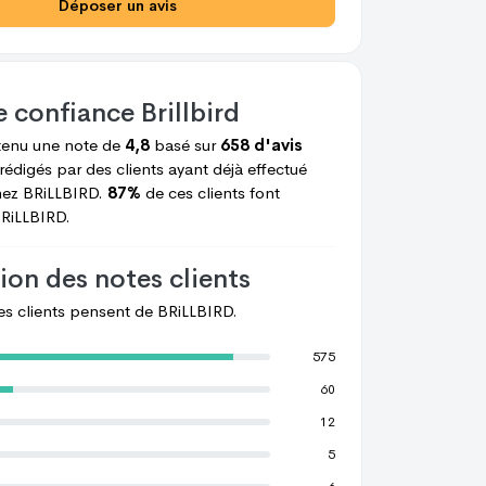
Déposer un avis
e confiance
Brillbird
ie
R Stephanie
R Stephanie
tenu une note de
4,8
basé sur
658 d'avis
rédigés par des clients ayant déjà effectué
hez
BRiLLBIRD.
87%
de ces clients font
RiLLBIRD.
ion des notes clients
les clients pensent de
BRiLLBIRD.
575
60
12
5