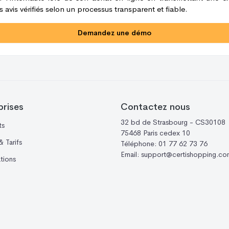
 avis vérifiés selon un processus transparent et fiable.
Demandez une démo
prises
Contactez nous
32 bd de Strasbourg - CS30108
ts
75468 Paris cedex 10
 Tarifs
Téléphone:
01 77 62 73 76
Email:
support@certishopping.co
ations