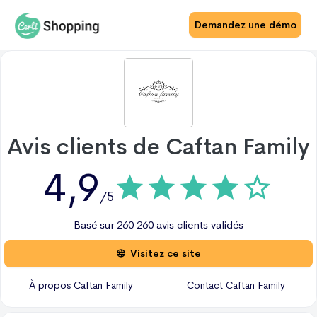
Demandez une démo
Avis clients de
Caftan Family
4,9
/5
Basé sur
260
260 avis
clients validés
Visitez ce site
À propos
Caftan Family
Contact
Caftan Family