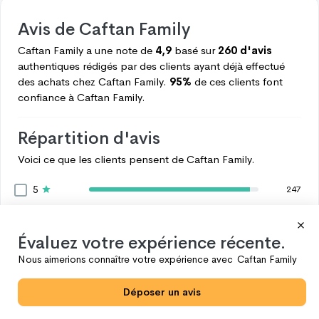
Avis de
Caftan Family
Caftan Family
a une note de
4,9
basé sur
260 d'avis
authentiques rédigés par des clients ayant déjà effectué
des achats chez
Caftan Family.
95%
de ces clients font
confiance à
Caftan Family.
Répartition d'avis
Voici ce que les clients pensent de
Caftan Family.
5
247
4
9
3
4
Évaluez votre expérience récente.
2
0
Nous aimerions connaître votre expérience avec
Caftan Family
1
0
Déposer un avis
Voir plus