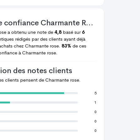
e confiance
Charmante Rose
ose
a obtenu une note de
4,8
basé sur
6
tiques rédigés par des clients ayant déjà
achats chez
Charmante rose.
83%
de ces
confiance à
Charmante rose.
ion des notes clients
les clients pensent de
Charmante rose.
5
1
0
0
0