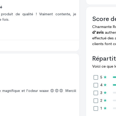
sé
 produit de qualité ! Vraiment contente, je
Score d
 fois.
Charmante R
d'avis
authen
effectué des 
clients font 
Répartit
Voici ce que 
5
4
e magnifique et l’odeur waaw 😍😍😍 Merciii
3
2
1