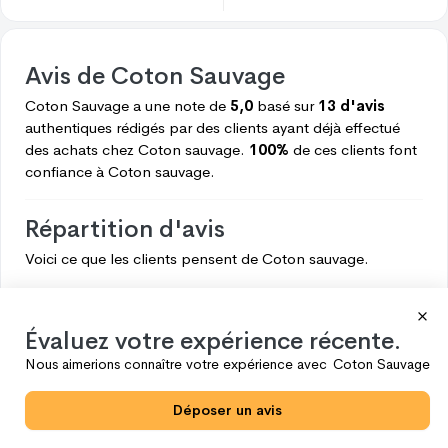
Avis de
Coton Sauvage
Coton Sauvage
a une note de
5,0
basé sur
13 d'avis
authentiques rédigés par des clients ayant déjà effectué
des achats chez
Coton sauvage.
100%
de ces clients font
confiance à
Coton sauvage.
Répartition d'avis
Voici ce que les clients pensent de
Coton sauvage.
5
13
4
0
Évaluez votre expérience récente.
3
0
Nous aimerions connaître votre expérience avec
Coton Sauvage
2
0
Déposer un avis
1
0