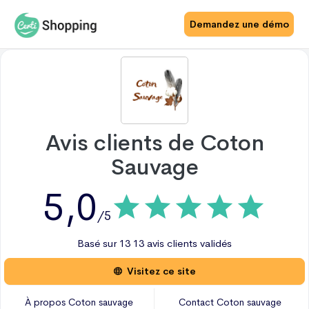
Demandez une démo
Avis clients de
Coton
Sauvage
5,0
/5
Basé sur
13
13 avis
clients validés
Visitez ce site
À propos
Coton sauvage
Contact
Coton sauvage