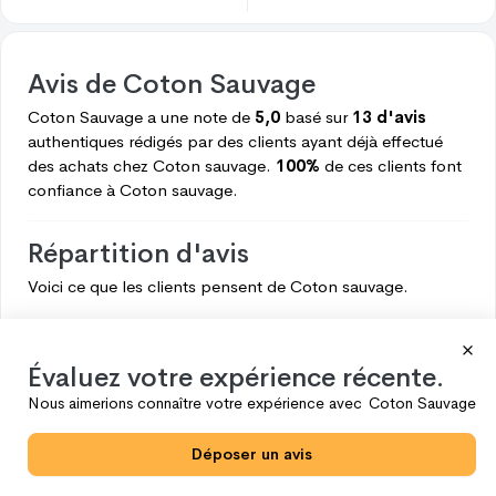
Avis de
Coton Sauvage
Coton Sauvage
a une note de
5,0
basé sur
13 d'avis
authentiques rédigés par des clients ayant déjà effectué
des achats chez
Coton sauvage.
100%
de ces clients font
confiance à
Coton sauvage.
Répartition d'avis
Voici ce que les clients pensent de
Coton sauvage.
5
13
4
0
Évaluez votre expérience récente.
3
0
Nous aimerions connaître votre expérience avec
Coton Sauvage
2
0
Déposer un avis
1
0