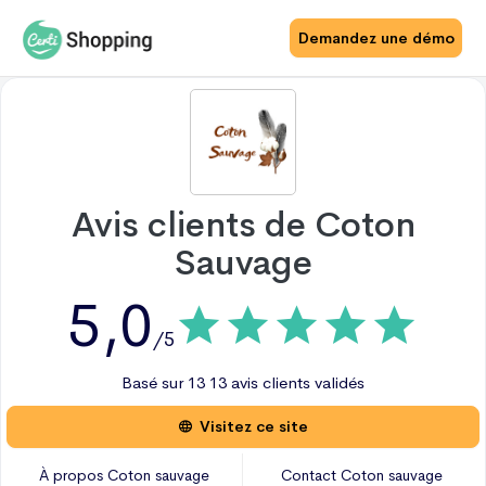
Demandez une démo
Avis clients de
Coton
Sauvage
5,0
/5
Basé sur
13
13 avis
clients validés
Visitez ce site
À propos
Coton sauvage
Contact
Coton sauvage