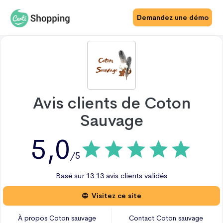
Demandez une démo
Avis clients de
Coton
Sauvage
5,0
/5
Basé sur
13
13 avis
clients validés
Visitez ce site
À propos
Coton sauvage
Contact
Coton sauvage