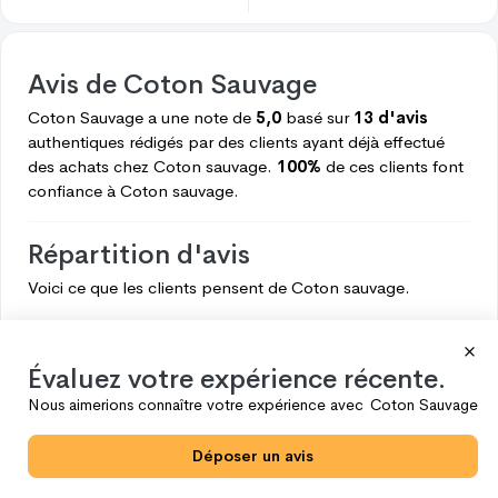
Avis de
Coton Sauvage
Coton Sauvage
a une note de
5,0
basé sur
13 d'avis
authentiques rédigés par des clients ayant déjà effectué
des achats chez
Coton sauvage.
100%
de ces clients font
confiance à
Coton sauvage.
Répartition d'avis
Voici ce que les clients pensent de
Coton sauvage.
5
13
4
0
Évaluez votre expérience récente.
3
0
Nous aimerions connaître votre expérience avec
Coton Sauvage
2
0
Déposer un avis
1
0