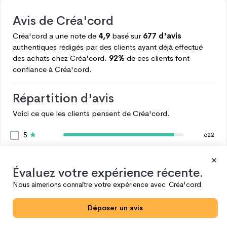
Avis de
Créa'cord
Créa'cord
a une note de
4,9
basé sur
677 d'avis
authentiques rédigés par des clients ayant déjà effectué
des achats chez
Créa'cord.
92%
de ces clients font
confiance à
Créa'cord.
Répartition d'avis
Voici ce que les clients pensent de
Créa'cord.
5
622
4
46
3
7
Évaluez votre expérience récente.
2
1
Nous aimerions connaître votre expérience avec
Créa'cord
1
1
Déposer un avis
Voir plus