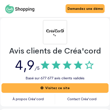
Demandez une démo
Avis clients de
Créa'cord
4,9
/5
Basé sur
677
677 avis
clients validés
Visitez ce site
À propos
Créa'cord
Contact
Créa'cord