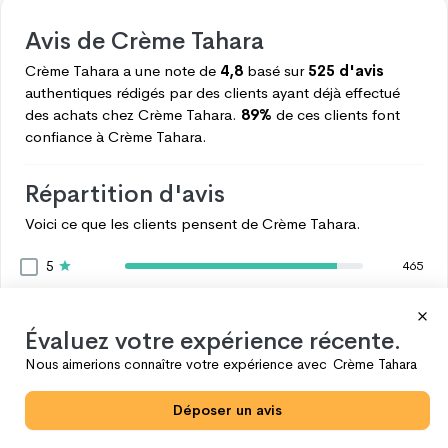
Avis de
Crème Tahara
Crème Tahara
a une note de
4,8
basé sur
525 d'avis
authentiques rédigés par des clients ayant déjà effectué
des achats chez
Crème Tahara.
89%
de ces clients font
confiance à
Crème Tahara.
Répartition d'avis
Voici ce que les clients pensent de
Crème Tahara.
5
465
4
28
3
13
Évaluez votre expérience récente.
2
8
Nous aimerions connaître votre expérience avec
Crème Tahara
1
11
Déposer un avis
Voir plus