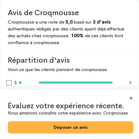
Avis de
Croqmousse
Croqmousse
a une note de
5,0
basé sur
3 d'avis
authentiques rédigés par des clients ayant déjà effectué
des achats chez
croqmousse.
100%
de ces clients font
confiance à
croqmousse.
Répartition d'avis
Voici ce que les clients pensent de
croqmousse.
5
3
4
0
3
0
Évaluez votre expérience récente.
2
0
Nous aimerions connaître votre expérience avec
Croqmousse
1
0
Déposer un avis
Voir plus