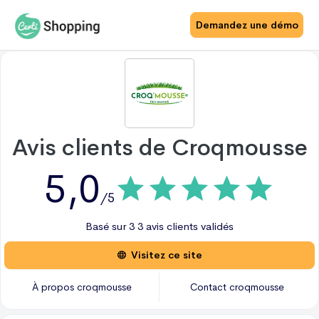
Demandez une démo
Avis clients de
Croqmousse
5,0
/5
Basé sur
3
3 avis
clients validés
Visitez ce site
À propos
croqmousse
Contact
croqmousse