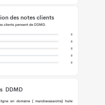
ion des notes clients
les clients pensent de
DDMD.
0
0
0
0
0
os
DDMD
ligne en domaine ( mandravasarotra) huile