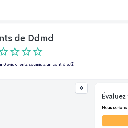
ents de
Ddmd
ur
0 avis
clients soumis à un contrôle.
Évaluez 
Nous serions r