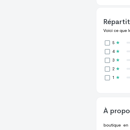
Répartit
Voici ce que 
5
4
3
2
1
À prop
boutique en 