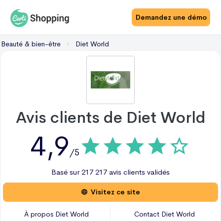
Demandez une démo
Beauté & bien-être
Diet World
Avis clients de
Diet World
4,9
/5
Basé sur
217
217 avis
clients validés
Visitez ce site
À propos
Diet World
Contact
Diet World