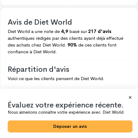
Avis de
Diet World
Diet World
a une note de
4,9
basé sur
217 d'avis
authentiques rédigés par des clients ayant déjà effectué
des achats chez
Diet World.
90%
de ces clients font
confiance à
Diet World.
Répartition d'avis
Voici ce que les clients pensent de
Diet World.
5
196
4
13
Évaluez votre expérience récente.
3
7
Nous aimerions connaître votre expérience avec
Diet World
2
0
Déposer un avis
1
1