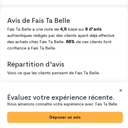
Avis de
Fais Ta Belle
Fais Ta Belle
a une note de
4,8
basé sur
8 d'avis
authentiques rédigés par des clients ayant déjà effectué
des achats chez
Fais Ta Belle.
88%
de ces clients font
confiance à
Fais Ta Belle.
Répartition d'avis
Voici ce que les clients pensent de
Fais Ta Belle.
5
7
4
0
Évaluez votre expérience récente.
3
1
Nous aimerions connaître votre expérience avec
Fais Ta Belle
2
0
Déposer un avis
1
0