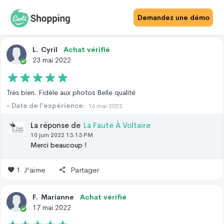
Avis Site
Avis Produit
Demandez une démo
L
.
Cyril
Achat vérifié
23 mai 2022
Très bien. Fidèle aux photos Belle qualité
- Date de l'expérience:
16 mai 2022
La réponse de
La Faute À Voltaire
10 juin 2022 13:13 PM
Merci beaucoup !
1
J'aime
Partager
F
.
Marianne
Achat vérifié
17 mai 2022