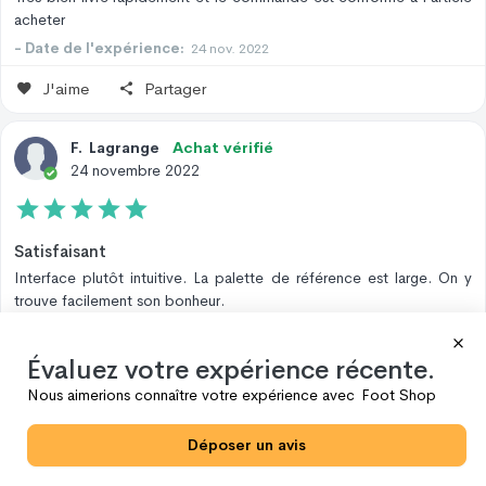
acheter
- Date de l'expérience:
24 nov. 2022
J'aime
Partager
F
.
Lagrange
Achat vérifié
24 novembre 2022
Satisfaisant
Interface plutôt intuitive. La palette de référence est large. On y
trouve facilement son bonheur.
- Date de l'expérience:
24 nov. 2022
Évaluez votre expérience récente.
J'aime
Partager
Nous aimerions connaître votre expérience avec
Foot Shop
O
.
Gozlan
Achat vérifié
Déposer un avis
24 novembre 2022