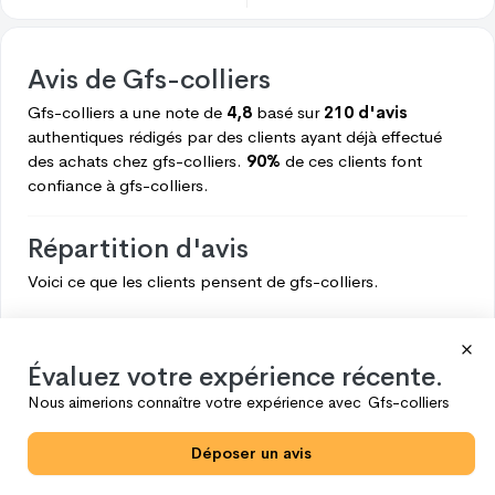
Avis de
Gfs-colliers
Gfs-colliers
a une note de
4,8
basé sur
210 d'avis
authentiques rédigés par des clients ayant déjà effectué
des achats chez
gfs-colliers.
90%
de ces clients font
confiance à
gfs-colliers.
Répartition d'avis
Voici ce que les clients pensent de
gfs-colliers.
5
188
4
18
Évaluez votre expérience récente.
3
0
Nous aimerions connaître votre expérience avec
Gfs-colliers
2
1
Déposer un avis
1
3