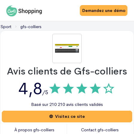
Demandez une démo
Sport
gfs-colliers
Avis clients de
Gfs-colliers
4,8
/5
Basé sur
210
210 avis
clients validés
Visitez ce site
À propos
gfs-colliers
Contact
gfs-colliers