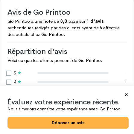
Avis de
Go Printoo
Go Printoo
a une note de
3,0
basé sur
1 d'avis
authentiques rédigés par des clients ayant déjà effectué
des achats chez
Go Printoo.
Répartition d'avis
Voici ce que les clients pensent de
Go Printoo.
5
0
4
0
3
1
2
Évaluez votre expérience récente.
0
1
Nous aimerions connaître votre expérience avec
Go Printoo
0
Voir plus
Déposer un avis