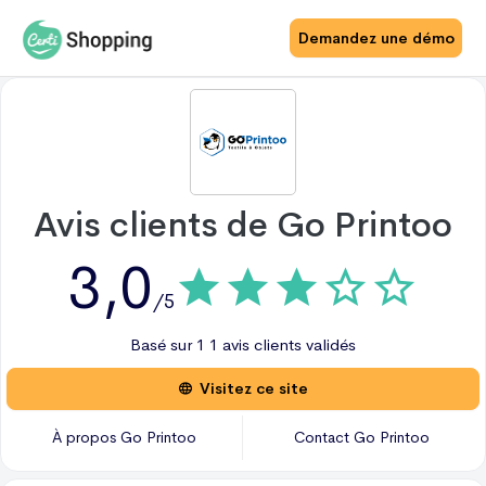
Demandez une démo
Avis clients de
Go Printoo
3,0
/5
Basé sur
1
1 avis
clients validés
Visitez ce site
À propos
Go Printoo
Contact
Go Printoo