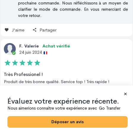
prochaine commande. Nous réfléchissons à un moyen de
clarifier le mode de commande. En vous remerciant de
votre retour.
J'aime
Partager
F
.
Valerie
Achat vérifié
24 juin 2024
Très Professionel !
Produit de très bonne qualité. Service top ! Très rapide !
- Date de l'expérience:
16 juin 2024
Évaluez votre expérience récente.
La réponse de
Go Transfer
24 juin 2024 15:09 PM
Nous aimerions connaître votre expérience avec
Go Transfer
Nous vous remercions pour votre retour positif Valérie !
Nous sommes ravis que vous soyez satisfaite. Merci !
Déposer un avis