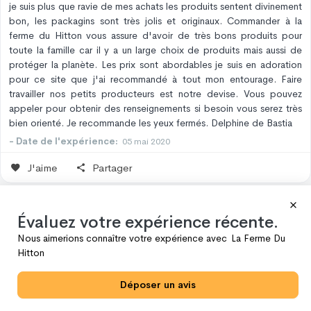
je suis plus que ravie de mes achats les produits sentent divinement
bon, les packagins sont très jolis et originaux. Commander à la
ferme du Hitton vous assure d'avoir de très bons produits pour
toute la famille car il y a un large choix de produits mais aussi de
protéger la planète. Les prix sont abordables je suis en adoration
pour ce site que j'ai recommandé à tout mon entourage. Faire
travailler nos petits producteurs est notre devise. Vous pouvez
appeler pour obtenir des renseignements si besoin vous serez très
bien orienté. Je recommande les yeux fermés. Delphine de Bastia
- Date de l'expérience:
05 mai 2020
J'aime
Partager
H
.
Viviane
Achat vérifié
Évaluez votre expérience récente.
12 mai 2020
Nous aimerions connaître votre expérience avec
La Ferme Du
Hitton
Très Bien
Déposer un avis
Beaux produits et livraison express
- Date de l'expérience:
30 avr. 2020