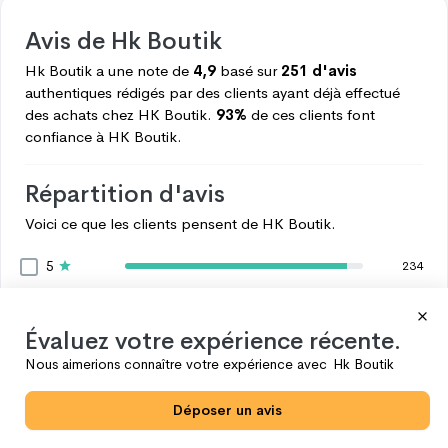
Avis de
Hk Boutik
Hk Boutik
a une note de
4,9
basé sur
251 d'avis
authentiques rédigés par des clients ayant déjà effectué
des achats chez
HK Boutik.
93%
de ces clients font
confiance à
HK Boutik.
Répartition d'avis
Voici ce que les clients pensent de
HK Boutik.
5
234
4
10
3
3
Évaluez votre expérience récente.
2
1
Nous aimerions connaître votre expérience avec
Hk Boutik
1
3
Déposer un avis
Voir plus