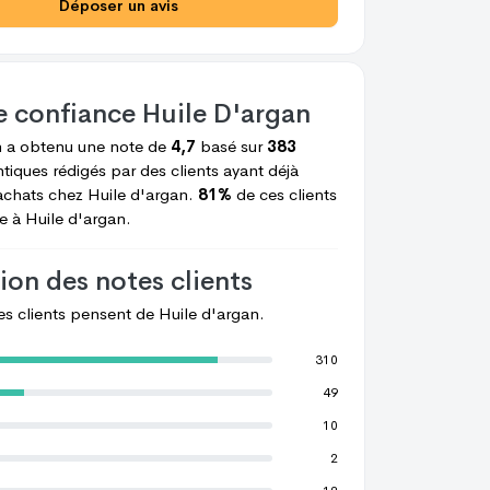
Déposer un avis
e confiance
Huile D'argan
n
a obtenu une note de
4,7
basé sur
383
tiques rédigés par des clients ayant déjà
achats chez
Huile d'argan.
81%
de ces clients
e à
Huile d'argan.
ion des notes clients
les clients pensent de
Huile d'argan.
310
49
10
2