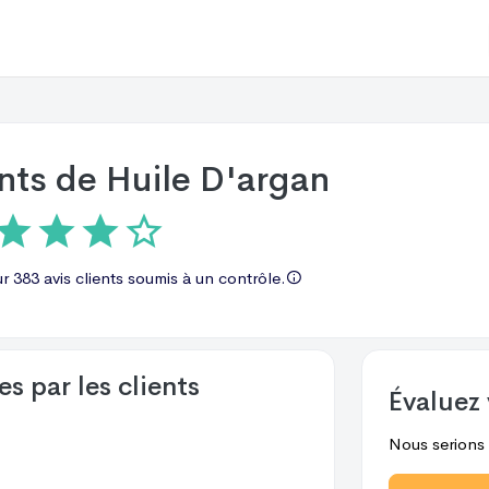
ents de
Huile D'argan
ur
383 avis
clients soumis à un contrôle.
s par les clients
Évaluez 
Nous serions r