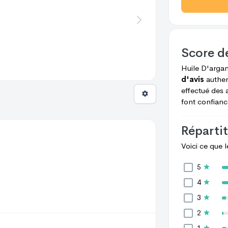
Score d
Huile D'arga
d'avis
authen
effectué des 
font confianc
Répartit
Voici ce que 
5
4
3
2