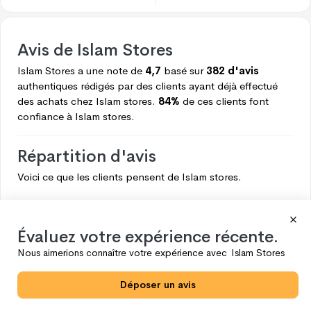
Avis de
Islam Stores
Islam Stores
a une note de
4,7
basé sur
382 d'avis
authentiques rédigés par des clients ayant déjà effectué
des achats chez
Islam stores.
84%
de ces clients font
confiance à
Islam stores.
Répartition d'avis
Voici ce que les clients pensent de
Islam stores.
5
320
4
34
Évaluez votre expérience récente.
3
7
Nous aimerions connaître votre expérience avec
Islam Stores
2
5
Déposer un avis
1
16