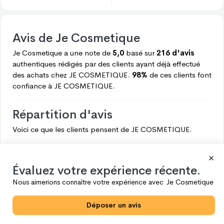
Avis de
Je Cosmetique
Je Cosmetique
a une note de
5,0
basé sur
216 d'avis
authentiques rédigés par des clients ayant déjà effectué
des achats chez
JE COSMETIQUE.
98%
de ces clients font
confiance à
JE COSMETIQUE.
Répartition d'avis
Voici ce que les clients pensent de
JE COSMETIQUE.
5
211
4
5
Évaluez votre expérience récente.
3
0
Nous aimerions connaître votre expérience avec
Je Cosmetique
2
0
Déposer un avis
1
0