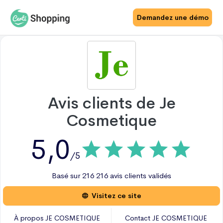
Demandez une démo
Avis clients de
Je
Cosmetique
5,0
/5
Basé sur
216
216 avis
clients validés
Visitez ce site
À propos
JE COSMETIQUE
Contact
JE COSMETIQUE