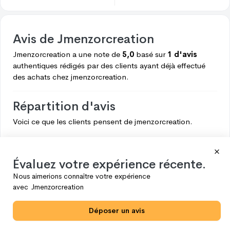
Avis de
Jmenzorcreation
Jmenzorcreation
a une note de
5,0
basé sur
1 d'avis
authentiques rédigés par des clients ayant déjà effectué
des achats chez
jmenzorcreation.
Répartition d'avis
Voici ce que les clients pensent de
jmenzorcreation.
5
1
4
0
Évaluez votre expérience récente.
3
0
Nous aimerions connaître votre expérience
avec
Jmenzorcreation
2
0
1
0
Déposer un avis
Voir plus