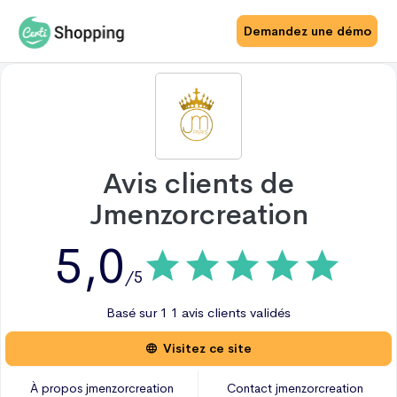
Demandez une démo
Avis clients de
Jmenzorcreation
5,0
/5
Basé sur
1
1 avis
clients validés
Visitez ce site
À propos
jmenzorcreation
Contact
jmenzorcreation