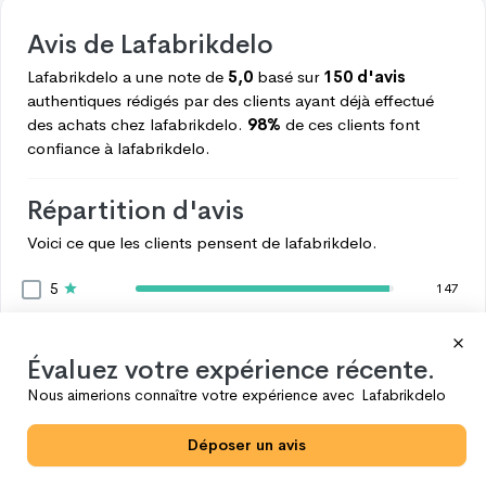
Avis de
Lafabrikdelo
Lafabrikdelo
a une note de
5,0
basé sur
150 d'avis
authentiques rédigés par des clients ayant déjà effectué
des achats chez
lafabrikdelo.
98%
de ces clients font
confiance à
lafabrikdelo.
Répartition d'avis
Voici ce que les clients pensent de
lafabrikdelo.
5
147
4
2
3
0
Évaluez votre expérience récente.
2
0
Nous aimerions connaître votre expérience avec
Lafabrikdelo
1
1
Déposer un avis
Voir plus