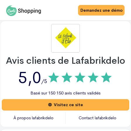
Demandez une démo
Avis clients de
Lafabrikdelo
5,0
/5
Basé sur
150
150 avis
clients validés
Visitez ce site
À propos
lafabrikdelo
Contact
lafabrikdelo