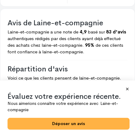
Avis de
Laine-et-compagnie
Laine-et-compagnie
a une note de
4,9
basé sur
83 d'avis
authentiques rédigés par des clients ayant déjà effectué
des achats chez
laine-et-compagnie.
95%
de ces clients
font confiance à
laine-et-compagnie.
Répartition d'avis
Voici ce que les clients pensent de
laine-et-compagnie.
5
79
Évaluez votre expérience récente.
4
2
Nous aimerions connaître votre expérience avec
Laine-et-
3
1
compagnie
2
0
Déposer un avis
1
1