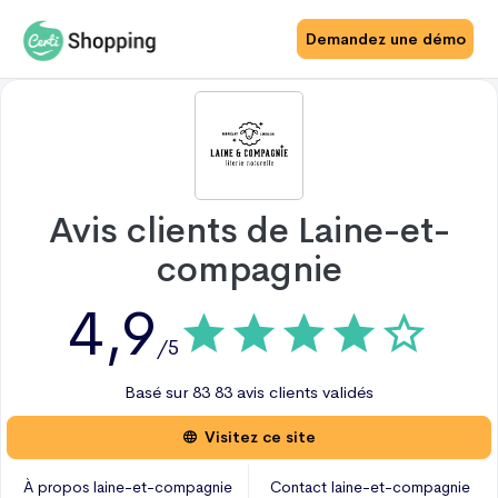
Demandez une démo
Avis clients de
Laine-et-
compagnie
4,9
/5
Basé sur
83
83 avis
clients validés
Visitez ce site
À propos
laine-et-compagnie
Contact
laine-et-compagnie