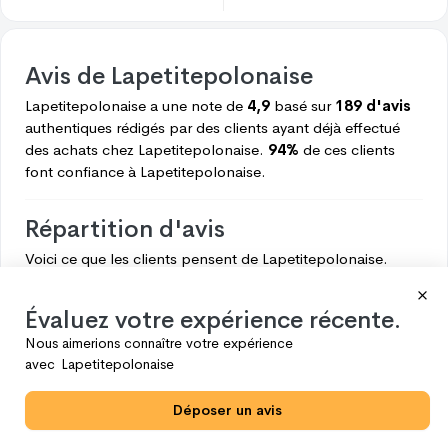
Avis de
Lapetitepolonaise
Lapetitepolonaise
a une note de
4,9
basé sur
189 d'avis
authentiques rédigés par des clients ayant déjà effectué
des achats chez
Lapetitepolonaise.
94%
de ces clients
font confiance à
Lapetitepolonaise.
Répartition d'avis
Voici ce que les clients pensent de
Lapetitepolonaise.
5
178
Évaluez votre expérience récente.
4
5
Nous aimerions connaître votre expérience
3
3
avec
Lapetitepolonaise
2
0
Déposer un avis
1
3