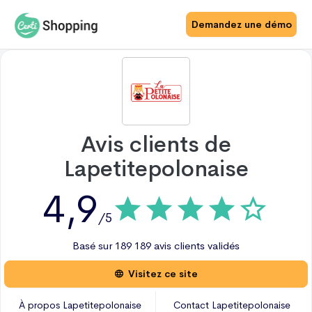
Demandez une démo
Avis clients de
Lapetitepolonaise
4,9
/5
Basé sur
189
189 avis
clients validés
Visitez ce site
À propos
Lapetitepolonaise
Contact
Lapetitepolonaise