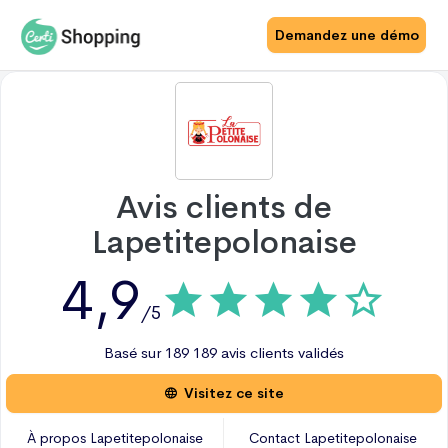
Demandez une démo
Avis clients de
Lapetitepolonaise
4,9
/5
Basé sur
189
189 avis
clients validés
Visitez ce site
À propos
Lapetitepolonaise
Contact
Lapetitepolonaise