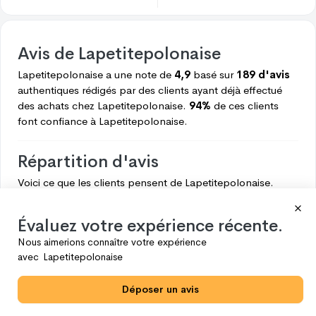
Avis de
Lapetitepolonaise
Lapetitepolonaise
a une note de
4,9
basé sur
189 d'avis
authentiques rédigés par des clients ayant déjà effectué
des achats chez
Lapetitepolonaise.
94%
de ces clients
font confiance à
Lapetitepolonaise.
Répartition d'avis
Voici ce que les clients pensent de
Lapetitepolonaise.
5
178
Évaluez votre expérience récente.
4
5
Nous aimerions connaître votre expérience
3
3
avec
Lapetitepolonaise
2
0
Déposer un avis
1
3