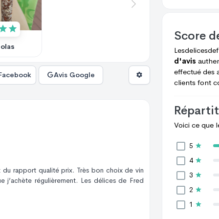
Score d
colas
Lesdelicesde
d'avis
authen
effectué des 
 Facebook
Avis Google
clients font 
Répartit
Voici ce que 
5
4
et du rapport qualité prix. Très bon choix de vin
3
e j’achète régulièrement. Les délices de Fred
2
1