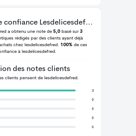
e confiance
Lesdelicesdefred
fred
a obtenu une note de
5,0
basé sur
3
tiques rédigés par des clients ayant déjà
achats chez
lesdelicesdefred.
100%
de ces
confiance à
lesdelicesdefred.
ion des notes clients
les clients pensent de
lesdelicesdefred.
3
0
0
0
0