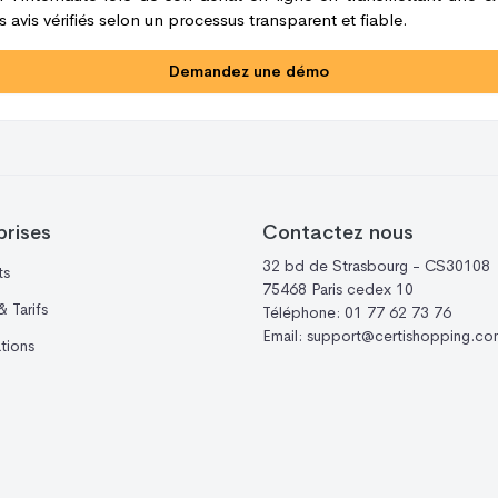
 avis vérifiés selon un processus transparent et fiable.
Demandez une démo
prises
Contactez nous
32 bd de Strasbourg - CS30108
ts
75468 Paris cedex 10
 Tarifs
Téléphone:
01 77 62 73 76
Email:
support@certishopping.co
ations