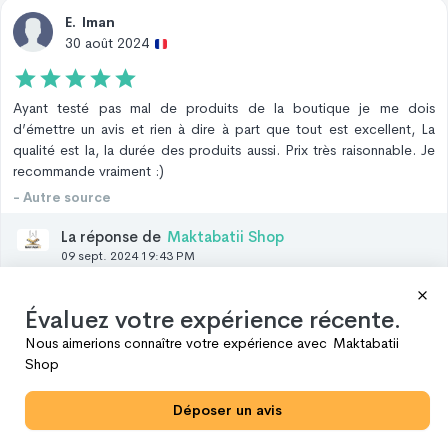
E
.
Iman
30 août 2024
Ayant testé pas mal de produits de la boutique je me dois
d’émettre un avis et rien à dire à part que tout est excellent, La
qualité est la, la durée des produits aussi. Prix très raisonnable. Je
recommande vraiment :)
- Autre source
La réponse de
Maktabatii Shop
09 sept. 2024 19:43 PM
Nous vous remercions pour votre avis positif! Nous
sommes ravis que nos produits vous aient satisfaits.
Évaluez votre expérience récente.
Nous aimerions connaître votre expérience avec
Maktabatii
1
J'aime
Partager
Shop
M
.
Nadia
Déposer un avis
30 août 2024