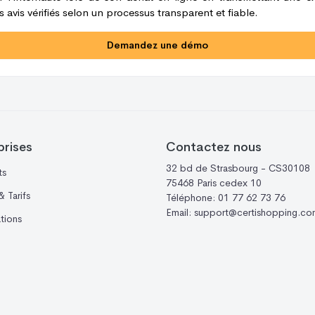
 avis vérifiés selon un processus transparent et fiable.
Demandez une démo
prises
Contactez nous
32 bd de Strasbourg - CS30108
ts
75468 Paris cedex 10
 Tarifs
Téléphone:
01 77 62 73 76
Email:
support@certishopping.co
ations