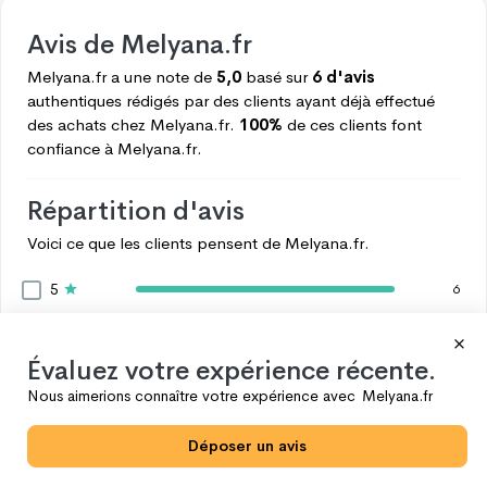
Avis de
Melyana.fr
Melyana.fr
a une note de
5,0
basé sur
6 d'avis
authentiques rédigés par des clients ayant déjà effectué
des achats chez
Melyana.fr.
100%
de ces clients font
confiance à
Melyana.fr.
Répartition d'avis
Voici ce que les clients pensent de
Melyana.fr.
5
6
4
0
3
0
Évaluez votre expérience récente.
2
0
Nous aimerions connaître votre expérience avec
Melyana.fr
1
0
Déposer un avis
Voir plus