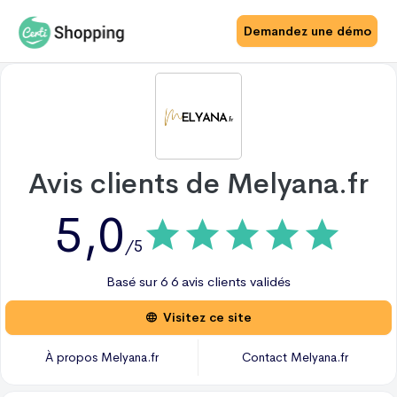
Demandez une démo
Avis clients de
Melyana.fr
5,0
/5
Basé sur
6
6 avis
clients validés
Visitez ce site
À propos
Melyana.fr
Contact
Melyana.fr