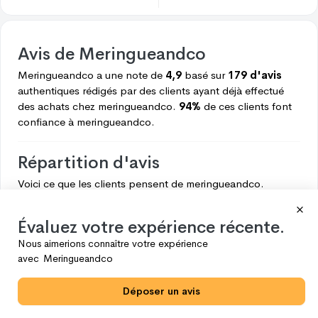
Avis de
Meringueandco
Meringueandco
a une note de
4,9
basé sur
179 d'avis
authentiques rédigés par des clients ayant déjà effectué
des achats chez
meringueandco.
94%
de ces clients font
confiance à
meringueandco.
Répartition d'avis
Voici ce que les clients pensent de
meringueandco.
5
169
Évaluez votre expérience récente.
4
3
Nous aimerions connaître votre expérience
3
3
avec
Meringueandco
2
4
Déposer un avis
1
0