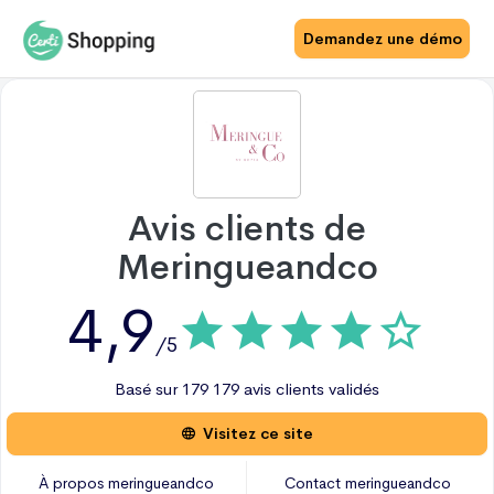
Demandez une démo
Avis clients de
Meringueandco
4,9
/5
Basé sur
179
179 avis
clients validés
Visitez ce site
À propos
meringueandco
Contact
meringueandco