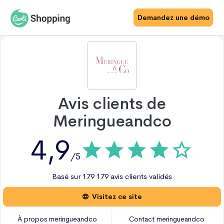
Demandez une démo
Avis clients de
Meringueandco
4,9
/5
Basé sur
179
179 avis
clients validés
Visitez ce site
À propos
meringueandco
Contact
meringueandco