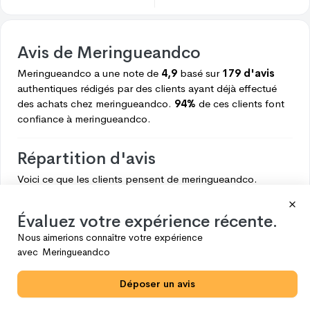
Avis de
Meringueandco
Meringueandco
a une note de
4,9
basé sur
179 d'avis
authentiques rédigés par des clients ayant déjà effectué
des achats chez
meringueandco.
94%
de ces clients font
confiance à
meringueandco.
Répartition d'avis
Voici ce que les clients pensent de
meringueandco.
5
169
Évaluez votre expérience récente.
4
3
Nous aimerions connaître votre expérience
3
3
avec
Meringueandco
2
4
Déposer un avis
1
0