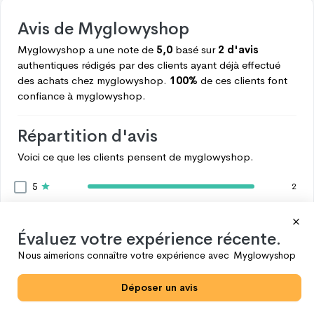
Avis de
Myglowyshop
Myglowyshop
a une note de
5,0
basé sur
2 d'avis
authentiques rédigés par des clients ayant déjà effectué
des achats chez
myglowyshop.
100%
de ces clients font
confiance à
myglowyshop.
Répartition d'avis
Voici ce que les clients pensent de
myglowyshop.
5
2
4
0
3
0
Évaluez votre expérience récente.
2
0
Nous aimerions connaître votre expérience avec
Myglowyshop
1
0
Déposer un avis
Voir plus