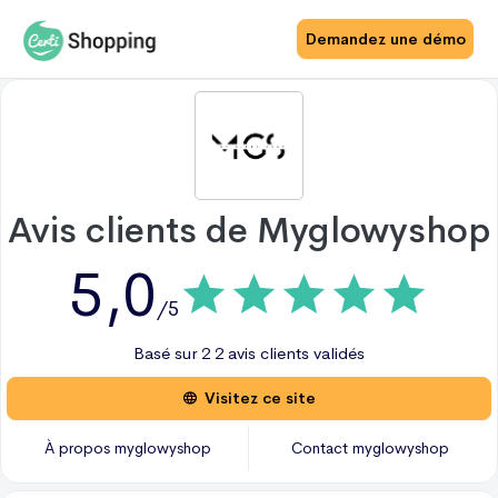
Demandez une démo
Avis clients de
Myglowyshop
5,0
/5
Basé sur
2
2 avis
clients validés
Visitez ce site
À propos
myglowyshop
Contact
myglowyshop