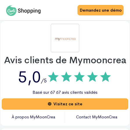
Demandez une démo
Avis clients de
Mymooncrea
5,0
/5
Basé sur
67
67 avis
clients validés
Visitez ce site
À propos
MyMoonCrea
Contact
MyMoonCrea