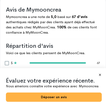
Avis de
Mymooncrea
Mymooncrea
a une note de
5,0
basé sur
67 d'avis
authentiques rédigés par des clients ayant déjà effectué
des achats chez
MyMoonCrea.
100%
de ces clients font
confiance à
MyMoonCrea.
Répartition d'avis
Voici ce que les clients pensent de
MyMoonCrea.
5
67
4
0
3
0
Évaluez votre expérience récente.
2
0
Nous aimerions connaître votre expérience avec
Mymooncrea
1
0
Déposer un avis
Voir plus