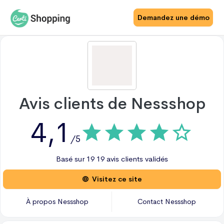
Demandez une démo
Avis clients de
Nessshop
4,1
/5
Basé sur
19
19 avis
clients validés
Visitez ce site
À propos
Nessshop
Contact
Nessshop