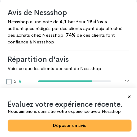
Avis de
Nessshop
Nessshop
a une note de
4,1
basé sur
19 d'avis
authentiques rédigés par des clients ayant déjà effectué
des achats chez
Nessshop.
74%
de ces clients font
confiance à
Nessshop.
Répartition d'avis
Voici ce que les clients pensent de
Nessshop.
5
14
4
1
3
0
Évaluez votre expérience récente.
2
0
Nous aimerions connaître votre expérience avec
Nessshop
1
4
Déposer un avis
Voir plus