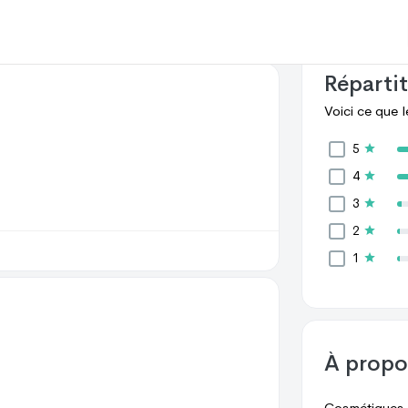
effectué des 
 Facebook
Avis Google
clients font 
Répartit
Voici ce que 
5
4
3
2
1
À prop
Cosmétiques 