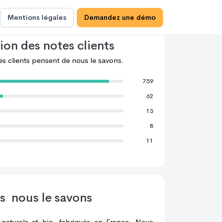
achats chez
nous le savons.
89%
de ces
confiance à
nous le savons.
Mentions légales
Demandez une démo
ion des notes clients
les clients pensent de
nous le savons.
759
62
13
8
11
os
nous le savons
naturels et bio, fabriqués en France. Nous