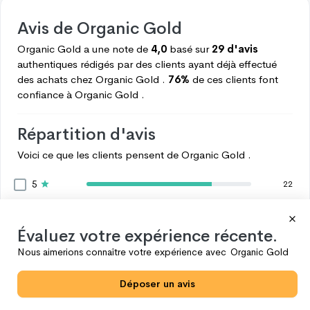
Avis de
Organic Gold
Organic Gold
a une note de
4,0
basé sur
29 d'avis
authentiques rédigés par des clients ayant déjà effectué
des achats chez
Organic Gold .
76%
de ces clients font
confiance à
Organic Gold .
Répartition d'avis
Voici ce que les clients pensent de
Organic Gold .
5
22
4
0
3
0
Évaluez votre expérience récente.
2
0
Nous aimerions connaître votre expérience avec
Organic Gold
1
7
Déposer un avis
Voir plus