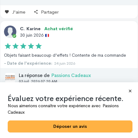
J'aime
Partager
C
.
Karine
Achat vérifié
30 juin 2026
Objets faisant beaucoup d'effets ! Contente de ma commande
- Date de l'expérience:
24 juin 2026
La réponse de
Passions Cadeaux
03 juil. 2026 07:20 AM
Bonjour Karine, nous vous remercions chaleureusement
pour votre avis et votre confiance, savoir que votre
Évaluez votre expérience récente.
commande vous a plu et a fait sensation nous fait très
Nous aimerions connaître votre expérience avec
Passions
plaisir ! À très bientôt sur notre site de cadeaux, bien
Cadeaux
cordialement, Christophe Passions Cadeaux.
Déposer un avis
J'aime
Partager